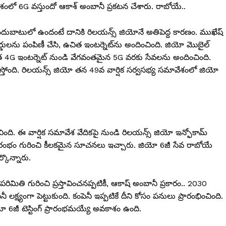
ేశంలో 6G వస్తుందో ఆకాశ్‌ అంబానీ ప్రకటన చేశారు. రాబోయే..
అందుబాటులో ఉందంటే దానికి రిలయన్స్ జియోనే అతిపెద్ద కారణం. ముఖేష్
కార్డులను పంపిణీ చేసి, ఉచిత ఇంటర్నెట్‌ను అందించింది. జియో మొబైల్
మిత 4G ఇంటర్నెట్ నుండి వేగవంతమైన 5G వరకు సేవలను అందించింది.
్తోంది. రిలయన్స్ జియో తన 49వ వార్షిక సర్వసభ్య సమావేశంలో జియో
చింది. ఈ వార్షిక సమావేశ వేదికపై నుండి రిలయన్స్ జియో ఇన్ఫోకామ్
్రారంభం గురించి కీలకమైన సూచనలు ఇచ్చారు. జియో 6జీ సేవ రాబోయే
్కొన్నారు.
ిమితి గురించి ప్రస్తావించనప్పటికీ, ఆకాష్ అంబానీ ప్రకారం.. 2030
క్ష్యంగా పెట్టుకుంది. కంపెనీ ఇప్పటికే దీని కోసం పనులు ప్రారంభించింది.
6జీ టెస్టింగ్ ప్రారంభమయ్యే అవకాశం ఉంది.