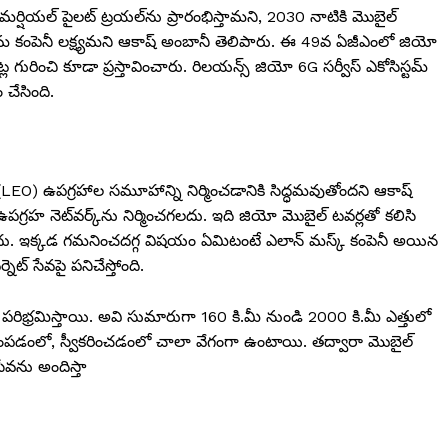
కమర్షియల్ పైలట్ ట్రయల్‌ను ప్రారంభిస్తామని, 2030 నాటికి మొబైల్
తమ కంపెనీ లక్ష్యమని ఆకాష్ అంబానీ తెలిపారు. ఈ 49వ ఏజీఎంలో జియో
ల గురించి కూడా ప్రస్తావించారు. రిలయన్స్ జియో 6G సర్వీస్ ఎకోసిస్టమ్
చేసింది.
(LEO) ఉపగ్రహాల సమూహాన్ని నిర్మించడానికి సిద్ధమవుతోందని ఆకాష్
ఉపగ్రహ నెట్‌వర్క్‌ను నిర్మించగలదు. ఇది జియో మొబైల్ టవర్లతో కలిసి
ు. ఇక్కడ గమనించదగ్గ విషయం ఏమిటంటే ఎలాన్ మస్క్ కంపెనీ అయిన
నెట్ సేవపై పనిచేస్తోంది.
 పరిభ్రమిస్తాయి. అవి సుమారుగా 160 కి.మీ నుండి 2000 కి.మీ ఎత్తులో
ంపడంలో, స్వీకరించడంలో చాలా వేగంగా ఉంటాయి. తద్వారా మొబైల్
ేవను అందిస్తా