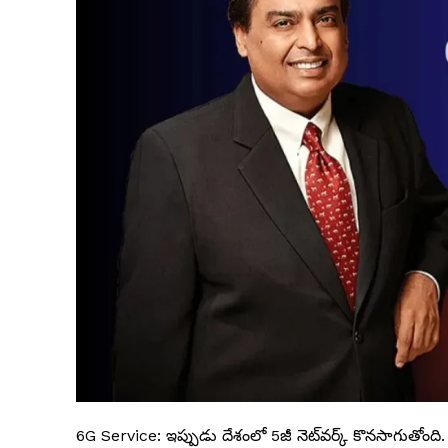
6G Service: ఇప్పుడు దేశంలో 5జీ నెట్‌వర్క్‌ కొనసాగుతోంది.