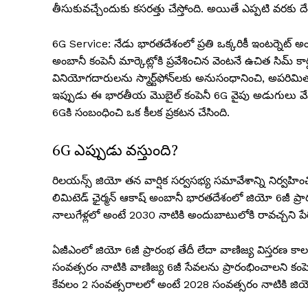
తీసుకువచ్చేందుకు కసరత్తు చేస్తోంది. అయితే ఎప్పటి వరకు ద
6G Service: నేడు భారతదేశంలో ప్రతి ఒక్కరికీ ఇంటర్నెట్ 
అంబానీ కంపెనీ మార్కెట్లోకి ప్రవేశించిన వెంటనే ఉచిత సిమ్ 
వినియోగదారులను స్మార్ట్‌ఫోన్‌లకు అనుసంధానించి, అపరి
ఇప్పుడు ఈ భారతీయ మొబైల్ కంపెనీ 6G వైపు అడుగులు వేస
6Gకి సంబంధించి ఒక కీలక ప్రకటన చేసింది.
6G ఎప్పుడు వస్తుంది?
రిలయన్స్ జియో తన వార్షిక సర్వసభ్య సమావేశాన్ని నిర్వహిం
లిమిటెడ్ ఛైర్మన్ ఆకాష్ అంబానీ భారతదేశంలో జియో 6జీ ప
నాలుగేళ్లలో అంటే 2030 నాటికి అందుబాటులోకి రావచ్చని పేర
ఏజీఎంలో జియో 6జీ ప్రారంభ తేదీ లేదా వాణిజ్య విస్తరణ కాలపర
సంవత్సరం నాటికి వాణిజ్య 6జీ సేవలను ప్రారంభించాలని కంపెనీ ల
కేవలం 2 సంవత్సరాలలో అంటే 2028 సంవత్సరం నాటికి జియో 