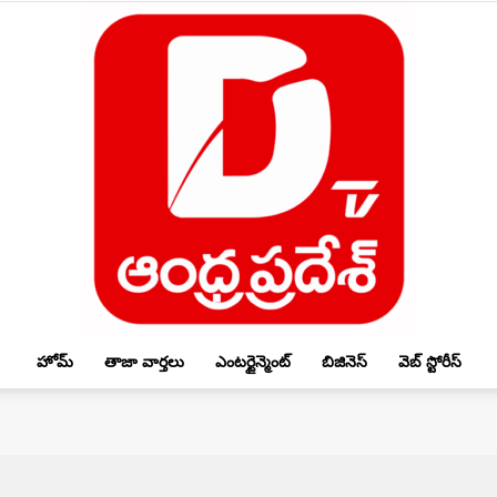
హోమ్
తాజా వార్తలు
ఎంటర్టైన్మెంట్
బిజినెస్
వెబ్ స్టోరీస్
DTV