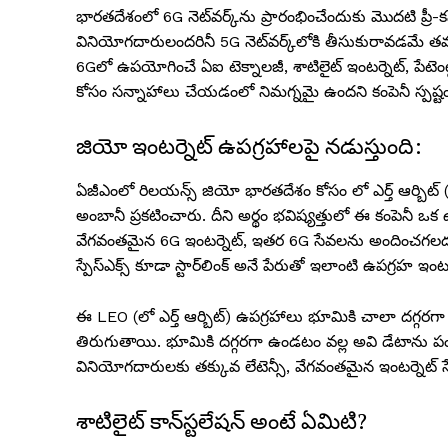
భారతదేశంలో 6G నెట్‌వర్క్‌ను ప్రారంభించేందుకు మొదటి ప్రీ-
వినియోగదారులందరినీ 5G నెట్‌వర్క్‌లోకి తీసుకురావడమే 
6Gలో ఉపయోగించే ఏఐ టెక్నాలజీ, శాటిలైట్ ఇంటర్నెట్, పేటెంట్
కోసం సన్నాహాలు చేయడంలో నిమగ్నమై ఉందని కంపెనీ స్పష్టం 
జియో ఇంటర్నెట్ ఉపగ్రహాలపై నడుస్తుంది:
ఏజీఎంలో రిలయన్స్ జియో భారతదేశం కోసం లో ఎర్త్ ఆర్బిట్ 
అంబానీ ప్రకటించారు. దీని అర్థం భవిష్యత్తులో ఈ కంపెనీ ఒక 
వేగవంతమైన 6G ఇంటర్నెట్, ఇతర 6G సేవలను అందించగలద
స్పేస్‌ఎక్స్ కూడా స్టార్‌లింక్ అనే పేరుతో ఇలాంటి ఉపగ్రహ ఇంటర్
ఈ LEO (లో ఎర్త్ ఆర్బిట్) ఉపగ్రహాలు భూమికి చాలా దగ్గరగా
తిరుగుతాయి. భూమికి దగ్గరగా ఉండటం వల్ల అవి డేటాను ప
వినియోగదారులకు తక్కువ లేటెన్సీ, వేగవంతమైన ఇంటర్నెట్ స
శాటిలైట్ కాన్‌స్టలేషన్ అంటే ఏమిటి?