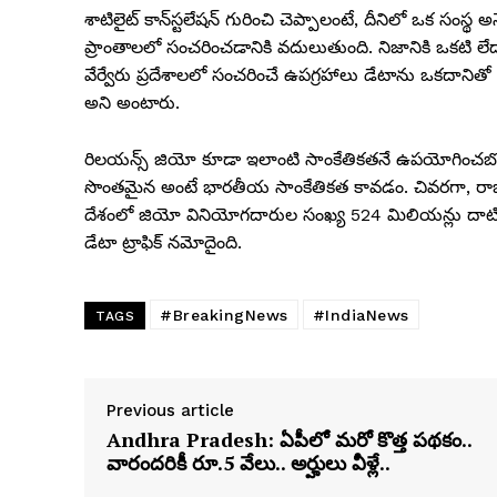
శాటిలైట్ కాన్‌స్టలేషన్ గురించి చెప్పాలంటే, దీనిలో ఒక సంస్థ అ
ప్రాంతాలలో సంచరించడానికి వదులుతుంది. నిజానికి ఒకటి లేద
వేర్వేరు ప్రదేశాలలో సంచరించే ఉపగ్రహాలు డేటాను ఒకదానితో ఒ
అని అంటారు.
రిలయన్స్ జియో కూడా ఇలాంటి సాంకేతికతనే ఉపయోగించబో
సొంతమైన అంటే భారతీయ సాంకేతికత కావడం. చివరగా, రా
దేశంలో జియో వినియోగదారుల సంఖ్య 524 మిలియన్లు దాటింది
డేటా ట్రాఫిక్ నమోదైంది.
#BreakingNews
#IndiaNews
TAGS
Previous article
Andhra Pradesh: ఏపీలో మరో కొత్త పథకం..
వారందరికీ రూ.5 వేలు.. అర్హులు వీళ్లే..