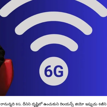
 రానున్నది 6G. దీనిని దృష్టిలో ఉంచుకుని రిలయన్స్‌ జియో ఇప్పుడు 6జీని