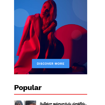
Popular
రెండేళ్లుగా అమ్మానాన్నను చూడలేదు..