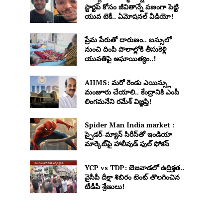
స్టార్టప్ కోసం జీవితాన్నే పణంగా పెట్టి
యువ టెకీ.. ఏమోషనల్ వీడియో!
ప్రేమ పేరుతో దారుణం.. బస్సులో
నుంచి దింపి పొలాల్లోకి తీసుకెళ్లి
యువతిపై అఘాయిత్యం..!
AIIMS: మరో రెండు ఎయిన్స్లు
మంజూరు చేయాలి.. కేంద్రానికి ఎంపీ
లింగమనేని రమేశ్ విజ్ఞప్తి!
Spider Man India market :
స్పైడర్-మ్యాన్ సిరీస్‌తో ఇండియా
మార్కెట్‌పై హాలీవుడ్ ఫుల్ ఫోకస్
YCP vs TDP: బెజవాడలో ఉద్రిక్తత..
వైసీపీ దీక్షా శిబిరం టెంట్ తొలగించిన
టీడీపీ శ్రేణులు!