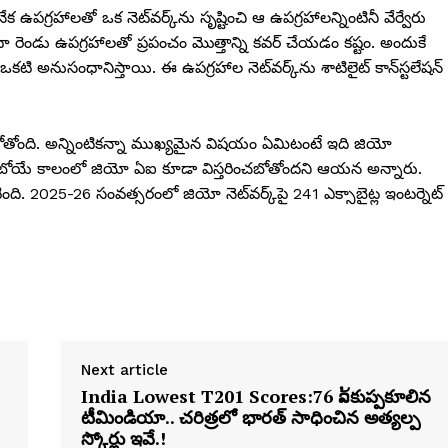
నేక ఉపగ్రహాలతో ఒక నెట్‌వర్క్‌ను సృష్టించి ఆ ఉపగ్రహాలన్నింటినీ వేర్వేరు
ా రెండు ఉపగ్రహాలతో ప్రపంచం మొత్తాన్ని కవర్ చేయడం కష్టం. అందుకే
కటి అనుసంధానిస్తాయి. ఈ ఉపగ్రహాల నెట్‌వర్క్‌ను శాటిలైట్ కాన్‌స్టలేషన్
తోంది. అన్నింటికన్నా ముఖ్యమైన విషయం ఏమిటంటే ఇది జియో
బోయే కాలంలో జియో ఏఐ కూడా విస్తరించబోతోందని ఆయన అన్నారు.
. 2025-26 సంవత్సరంలో జియో నెట్‌వర్క్‌పై 241 ఎక్సాబైట్ల ఇంటర్నెట్
Next article
India Lowest T201 Scores:76 ລ້కుప్పకూలిన
టీమిండియా.. చరిత్రలో భారత్ సాధించిన అత్యల్ప
స్కోర్లు ఇవే.!