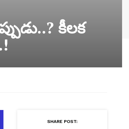
్పుడు..? కీలక
.!
SHARE POST: