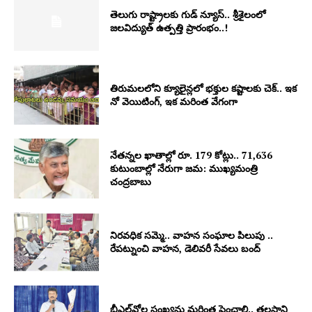
తెలుగు రాష్ట్రాలకు గుడ్ న్యూస్.. శ్రీశైలంలో
జలవిద్యుత్ ఉత్పత్తి ప్రారంభం..!
తిరుమలలోని క్యూలైన్లలో భక్తుల కష్టాలకు చెక్.. ఇక
నో వెయిటింగ్, ఇక మరింత వేగంగా
నేతన్నల ఖాతాల్లో రూ. 179 కోట్లు.. 71,636
కుటుంబాల్లో నేరుగా జమ: ముఖ్యమంత్రి
చంద్రబాబు
నిరవధిక సమ్మె.. వాహన సంఘాల పిలుపు ..
రేపట్నుంచి వాహన, డెలివరీ సేవలు బంద్‌
బీఎల్‌వోల సంఖ్యను మరింత పెంచాలి.. తలసాని