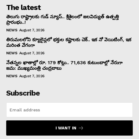
The latest
తెలుగు రాష్ట్రాలకు గుడ్ న్యూస్.. శ్రీశైలంలో జలవిద్యుత్ ఉత్పత్తి
ప్రారంభం..!
NEWS
August 7, 2026
తిరుమలలోని క్యూలైన్లలో భక్తుల కష్టాలకు చెక్.. ఇక నో వెయిటింగ్, ఇక
మరింత వేగంగా
NEWS
August 7, 2026
నేతన్నల ఖాతాల్లో రూ. 179 కోట్లు.. 71,636 కుటుంబాల్లో నేరుగా
జమ: ముఖ్యమంత్రి చంద్రబాబు
NEWS
August 7, 2026
Subscribe
I WANT IN