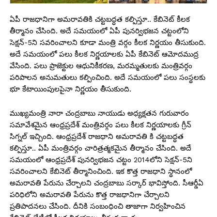
ఏపీ రాజధానిగా అమరావతికి చట్టబద్ధత కల్పిస్తూ.. కేబినెట్ కీలక
తీర్మానం చేసింది. అదే సమయంలో ఏపీ పునర్విభజన చట్టంలోని
సెక్షన్-5ని సవరించాలని కూడా మంత్రి వర్గం కీలక నిర్ణయం తీసుకుంది.
అదే సమయంలో పలు కీలక నిర్ణయాలకు ఏపీ కేబినెట్ ఆమోదముద్ర
వేసింది. పలు ప్రాజెక్టుల ఆధునికీకరణ, మరమ్మతులకు మంత్రివర్గం
పరిపాలన అనుమతులు కల్పించింది. అదే సమయంలో పలు సంస్థలకు
భూ కేటాయింపులపైనా నిర్ణయం తీసుకుంది.
ముఖ్యమంత్రి నారా చంద్రబాబు నాయుడు అధ్యక్షతన గురువారం
సమావేశమైన ఆంధ్రప్రదేశ్ మంత్రివర్గం పలు కీలక నిర్ణయాలకు గ్రీన్
సిగ్నల్ ఇచ్చింది. ఆంధ్రప్రదేశ్ రాజధాని అమరావతి కి చట్టబద్ధత
కల్పిస్తూ.. ఏపీ మంత్రివర్గం చారిత్రత్మకమైన తీర్మానం చేసింది. అదే
సమయంలో ఆంధ్రప్రదేశ్ పునర్విభజన చట్టం 2014లోని సెక్షన్-5ని
సవరించాలని కేబినెట్ తీర్మానించింది. ఇక కొత్త రాజధాని స్థానంలో
అమరావతి పేరును చేర్చాలని చంద్రబాబు సర్కార్ భావిస్తోంది. సీఆర్డీఏ
పరిధిలోని అమ‌రావ‌తి పేరును కొత్త రాజ‌ధానిగా చేర్చాలని
ప్రతిపాదనలు చేసింది. దీనికి సంబంధించి తాజాగా నిర్వహించిన