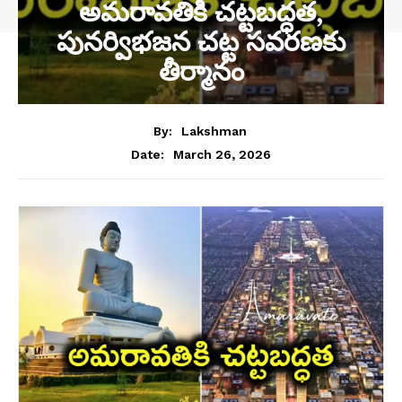
అమరావతికి చట్టబద్ధత,
పునర్విభజన చట్ట సవరణకు
తీర్మానం
By:
Lakshman
March 26, 2026
Date: