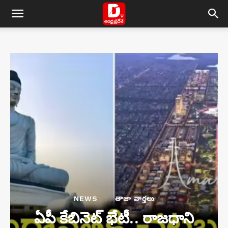
NEWS
తాజా వార్తలు
ఏపీ కేబినెట్‌ భేటీ.. రాజధాని