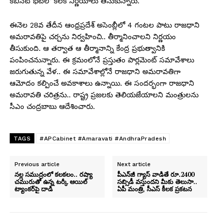
కేబినెట్ భేటీలో కీలక నిర్ణయాలు తీసుకున్నారు.
ఈనెల 28వ తేదీన ఆంధ్రప్రదేశ్ అసెంబ్లీలో 4 గంటల పాటు రాజధాని
అమరావతిపై చర్చను నిర్వహించి.. తీర్మానించాలని నిర్ణయం
తీసుకుంది. ఆ తర్వాత ఆ తీర్మానాన్ని కేంద్ర ప్రభుత్వానికి
పంపించనున్నారు. ఈ క్రమంలోనే ప్రస్తుతం పార్లమెంట్ సమావేశాలు
జరుగుతున్న వేళ.. ఈ సమావేశాల్లోనే రాజధాని అమరావతిగా
ఆమోదం కల్పించే అవకాశాలు ఉన్నాయి. ఈ సందర్భంగా రాజధాని
అమరావతి చరిత్రను.. రాష్ట్ర ప్రజలకు తెలియజేయాలని మంత్రులను
సీఎం చంద్రబాబు ఆదేశించారు.
TAGS
#APCabinet #Amaravati #AndhraPradesh
Previous article
Next article
నల్ల సముద్రంలో కలకలం.. రష్యా
పీఎన్‌జీ గ్యాస్ వాడితే రూ.2400
చమురుతో ఉన్న టర్కీ ఆయిల్
సబ్సిడీ వస్తుందని మీకు తెలుసా..
ట్యాంకర్‌పై దాడి
ఏపీ మంత్రి, సీఎస్ కీలక ప్రకటన