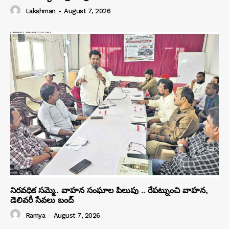
Lakshman
-
August 7, 2026
నిరవధిక సమ్మె.. వాహన సంఘాల పిలుపు .. రేపట్నుంచి వాహన,
డెలివరీ సేవలు బంద్‌
Ramya
-
August 7, 2026