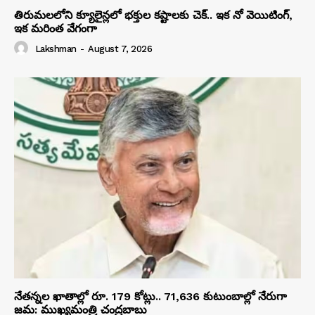
తిరుమలలోని క్యూలైన్లలో భక్తుల కష్టాలకు చెక్.. ఇక నో వెయిటింగ్,
ఇక మరింత వేగంగా
Lakshman
-
August 7, 2026
నేతన్నల ఖాతాల్లో రూ. 179 కోట్లు.. 71,636 కుటుంబాల్లో నేరుగా
జమ: ముఖ్యమంత్రి చంద్రబాబు