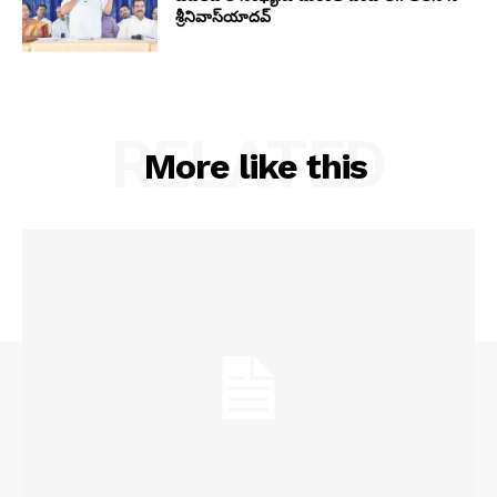
శ్రీనివాస్‌యాదవ్‌
RELATED
More like this