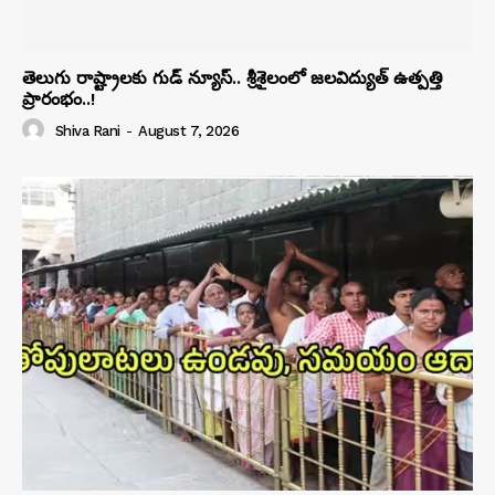
తెలుగు రాష్ట్రాలకు గుడ్ న్యూస్.. శ్రీశైలంలో జలవిద్యుత్ ఉత్పత్తి
ప్రారంభం..!
Shiva Rani
-
August 7, 2026