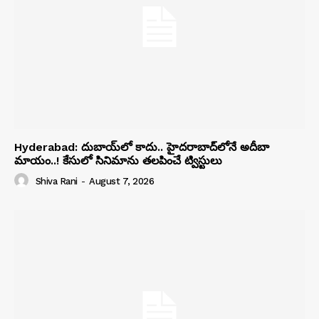
Hyderabad: దుబాయ్‌లో కాదు.. హైదరాబాద్‌లోనే అదీబా
మాయం..! కేసులో సినిమాను తలపించే ట్విస్టులు
Shiva Rani
-
August 7, 2026