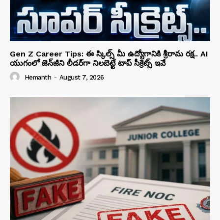
Gen Z Career Tips: ఈ స్కిల్స్ మీ ఉద్యోగానికి శ్రీరామ రక్ష.. AI
యుగంలో జెన్‌జీని లీడర్‌గా నిలబెట్టే టాప్ సీక్రెట్స్ ఇవే
Hemanth
-
August 7, 2026