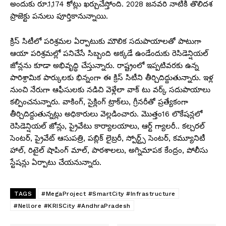
అందుకు రూ.1,174 కోట్లు ఖర్చుచేస్తోంది. 2028 జనవరి నాటికి తొలిదశ
ప్రాజెక్టు పనులు పూర్తికానున్నాయి.
క్రిస్‌ సిటీలో పరిశ్రమల ఏర్పాటుకు మౌలిక సదుపాయాలతో పాటుగా
ఆయా పరిశ్రమల్లో పనిచేసే సిబ్బంది అక్కడే ఉండేందుకు రెసిడెన్షియల్‌
జోన్లను కూడా అభివృద్ధి చేస్తున్నారు. రాష్ట్రంలో ఇప్పటివరకు ఉన్న
పారిశ్రామిక పార్కులకు భిన్నంగా ఈ క్రిస్ సిటీని తీర్చిదిద్దుతున్నారు. ఇళ్ల
నుంచి నేరుగా ఆఫీసులకు నడిచి వెళ్లేలా వాక్‌ టు వర్క్‌ సదుపాయాలు
కల్పించనున్నారు. వాకింగ్, సైక్లింగ్‌ ట్రాక్‌లు, గ్రీనరీతో ప్రత్యేకంగా
తీర్చిదిద్దుతున్నట్లు అధికారులు వెల్లడించారు. మెుత్తం16 లొకేషన్లలో
రెసిడెన్షియల్‌ జోన్లు, ప్రైవేటు కార్యాలయాలు, ఆర్ట్‌ గ్యాలరీ.. కల్చరల్‌
సెంటర్‌, ప్రైవేట్‌ ఆసుపత్రి, పబ్లిక్‌ లైబ్రరీ, స్పోర్ట్స్‌ సెంటర్‌, కమ్యూనిటీ
హాల్‌, రిటైల్‌ షాపింగ్‌ మాల్‌, పాఠశాలలు, అగ్నిమాపక కేంద్రం, పోలీసు
స్టేషన్లు ఏర్పాటు చేయనున్నారు.
TAGS
#MegaProject #SmartCity #Infrastructure
#Nellore #KRISCity #AndhraPradesh