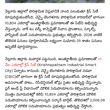
నెల్లూరు జిల్లాలో పారిశ్రామిక విప్లవానికి నాంది పలుకుతూ క్రిస్ సిటీ
రూపుదిద్దుకుంటోంది. చెన్నై-బెంగళూరు పారిశ్రామిక కారిడార్‌లో భాగంగా
10,834 ఎకరాల్లో అంతర్జాతీయ ప్రమాణాలతో ఈ సిటీని అభివృద్ధి
చేస్తున్నారు. వాక్ టు వర్క్ కాన్సెప్ట్‌తో నివాస ప్రాంతాలు, స్కూల్స్,
హాస్పిటల్ వంటి సదుపాయాలను ప్రభుత్వం కల్పిస్తోంది. 2028 నాటికి
తొలిదశ పనులు పూర్తికావడమే లక్ష్యంగా సుమారు 35 శాతం పనులు
ఇప్పటికే పూర్తయ్యాయి.
నెల్లూరు జిల్లాకు మహర్దశ పట్టనుంది. అంతర్జాతీయ ప్రమాణాలతో
10
వేల ఎకరాల్లో క్రిస్ సిటీ
(Krishnapatnam Industrial Smart
City) ఏర్పాటు కానుంది. చెన్నై-బెంగళూరు పారిశ్రామిక నడవా
(CBIC)లో భాగంగా ఈ క్రిస్‌ సిటీ రూపుదిద్దుకుంటోంది. పారిశ్రామిక
అవసరాలతో పాటు.. రెసిడెన్షియల్‌ జోన్లు సైతం అభివృద్ధి చేస్తున్నారు.
ప్లగ్‌ అండ్‌ ప్లే విధానంలో మౌలిక సదుపాయాలను కల్పించనున్నారు
మెుత్తం మూడుదశల్లో కలిపి 10,834 ఎకరాల్లో పారిశ్రామిక మౌలిక
సదుపాయాలను కల్పించాలన్నది సర్కార్ టార్గెట్. తొలిదశలో 2,006.09
ఎకరాల్లో మౌలిక సదుపాయాలను ప్రభుత్వం అభివృద్ధి చేస్తోంది.