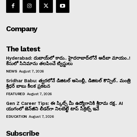
Company
The latest
Hyderabad: దుబాయ్‌లో కాదు.. హైదరాబాద్‌లోనే అదీబా మాయం..!
కేసులో సినిమాను తలపించే ట్విస్టులు
NEWS
August 7, 2026
Sridhar Babu: త్వరలోనే డిజిటల్ అసెంబ్లీ, డిజిటల్ కౌన్సిల్.. మంత్రి
శ్రీధర్ బాబు కీలక ప్రకటన
FEATURED
August 7, 2026
Gen Z Career Tips: ఈ స్కిల్స్ మీ ఉద్యోగానికి శ్రీరామ రక్ష.. AI
యుగంలో జెన్‌జీని లీడర్‌గా నిలబెట్టే టాప్ సీక్రెట్స్ ఇవే
EDUCATION
August 7, 2026
Subscribe