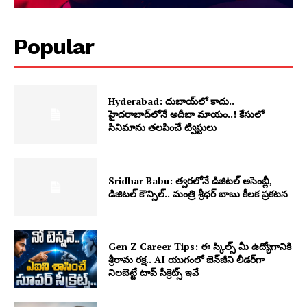
Popular
Hyderabad: దుబాయ్‌లో కాదు..
హైదరాబాద్‌లోనే అదీబా మాయం..! కేసులో
సినిమాను తలపించే ట్విస్టులు
Sridhar Babu: త్వరలోనే డిజిటల్ అసెంబ్లీ,
డిజిటల్ కౌన్సిల్.. మంత్రి శ్రీధర్ బాబు కీలక ప్రకటన
Gen Z Career Tips: ఈ స్కిల్స్ మీ ఉద్యోగానికి
శ్రీరామ రక్ష.. AI యుగంలో జెన్‌జీని లీడర్‌గా
నిలబెట్టే టాప్ సీక్రెట్స్ ఇవే