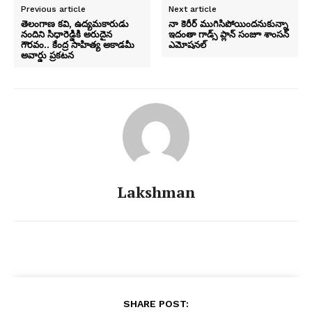
Previous article
Next article
తెలంగాణ కవి, ఉద్యమకారుడు
నా కెరీర్ ముగిసిపోయిందనుకున్నా
నందిని సిధారెడ్డికి అరుదైన
ఇదంతా గాడ్స్ ప్లాన్ సంజూ శాంసన్
గౌరవం.. కేంద్ర సాహిత్య అకాడమీ
ఎమోషనల్
అవార్డు ప్రకటన
Lakshman
SHARE POST: