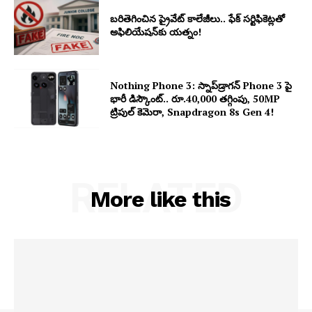
బరితెగించిన ప్రైవేట్ కాలేజీలు.. ఫేక్ సర్టిఫికెట్లతో
అఫిలియేషన్‌కు యత్నం!
Nothing Phone 3: స్నాప్‌డ్రాగన్ Phone 3 పై
భారీ డిస్కౌంట్.. రూ.40,000 తగ్గింపు, 50MP
ట్రిపుల్ కెమెరా, Snapdragon 8s Gen 4!
RELATED
More like this