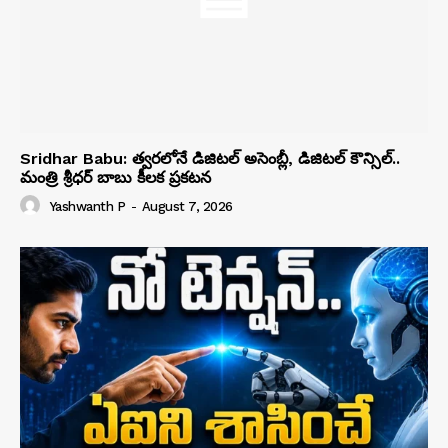
Sridhar Babu: త్వరలోనే డిజిటల్ అసెంబ్లీ, డిజిటల్ కౌన్సిల్..
మంత్రి శ్రీధర్ బాబు కీలక ప్రకటన
Yashwanth P
-
August 7, 2026