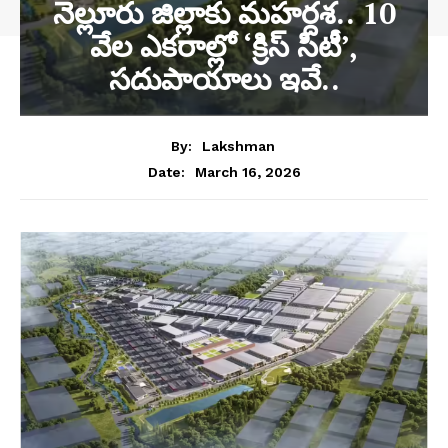
నెల్లూరు జిల్లాకు మహర్దశ.. 10
వేల ఎకరాల్లో ‘క్రిస్ సిటీ’,
సదుపాయాలు ఇవే..
By:
Lakshman
March 16, 2026
Date: