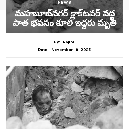
NEWS
మహబూబ్‌నగర్ క్లాక్‌టవర్ వద్ద
పాత భవనం కూలి ఇద్దరు మృతి
By:
Rajini
November 19, 2025
Date: