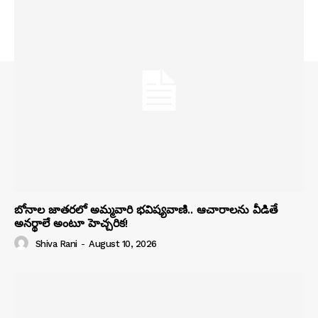
బోనాల జాతరలో అమ్మవారి భవిష్యవాణి.. ఆచారాలను వీడితే
అనర్థాలే అంటూ హెచ్చరిక!
Shiva Rani
-
August 10, 2026