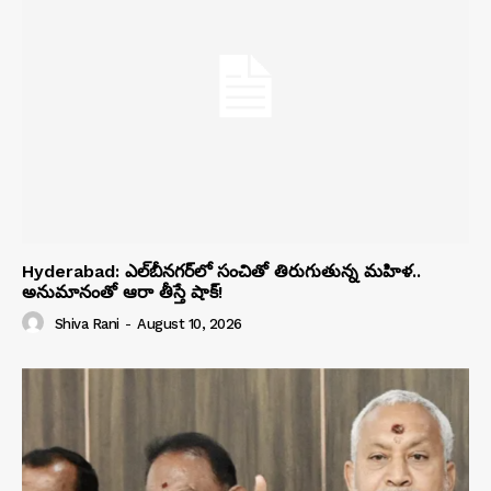
Hyderabad: ఎల్‌బీనగర్‌లో సంచితో తిరుగుతున్న మహిళ..
అనుమానంతో ఆరా తీస్తే షాక్!
Shiva Rani
-
August 10, 2026