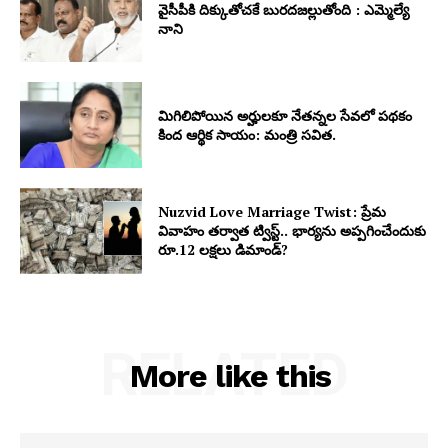
వైసీపీకి దిక్కుతోచకే బురదజల్లుతోంది : ఎమ్మెల్యే
నాని
మిగిలిపోయిన అర్హులకూ నేతన్నల సేవలో పథకం
కింద ఆర్థిక సాయం: మంత్రి సవిత.
Nuzvid Love Marriage Twist: ప్రేమ
వివాహం తర్వాత ట్విస్ట్.. భార్యను అప్పగించేందుకు
రూ.12 లక్షలు డిమాండ్?
RELATED
More like this