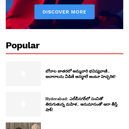
Popular
బోనాల జాతరలో అమ్మవారి భవిష్యవాణి..
ఆచారాలను వీడితే అనర్థాలే అంటూ హెచ్చరిక!
Hyderabad: ఎల్‌బీనగర్‌లో సంచితో
తిరుగుతున్న మహిళ.. అనుమానంతో ఆరా తీస్తే
షాక్!