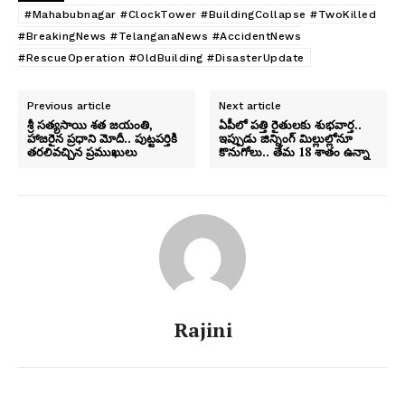
#Mahabubnagar #ClockTower #BuildingCollapse #TwoKilled
#BreakingNews #TelanganaNews #AccidentNews
#RescueOperation #OldBuilding #DisasterUpdate
Previous article
Next article
శ్రీ సత్యసాయి శత జయంతి,
ఏపీలో పత్తి రైతులకు శుభవార్త..
హాజరైన ప్రధాని మోదీ.. పుట్టపర్తికి
ఇప్పుడు జిన్నింగ్‌ మిల్లుల్లోనూ
తరలివచ్చిన ప్రముఖులు
కొనుగోలు.. తేమ 18 శాతం ఉన్నా
Rajini