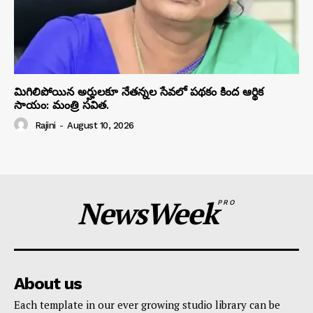
మిగిలిపోయిన అర్హులకూ నేతన్నల సేవలో పథకం కింద ఆర్థిక
సాయం: మంత్రి సవిత.
Rajini
-
August 10, 2026
NewsWeek
PRO
About us
Each template in our ever growing studio library can be