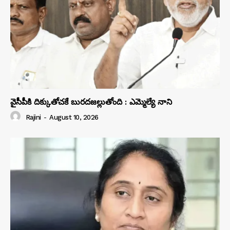
వైసీపీకి దిక్కుతోచకే బురదజల్లుతోంది : ఎమ్మెల్యే నాని
Rajini
-
August 10, 2026