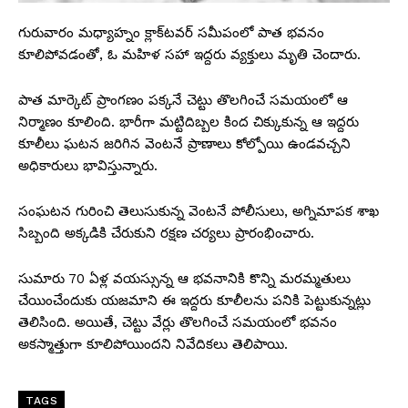
గురువారం మధ్యాహ్నం క్లాక్‌టవర్ సమీపంలో పాత భవనం
కూలిపోవడంతో, ఓ మహిళ సహా ఇద్దరు వ్యక్తులు మృతి చెందారు.
పాత మార్కెట్ ప్రాంగణం పక్కనే చెట్టు తొలగించే సమయంలో ఆ
నిర్మాణం కూలింది. భారీగా మట్టిదిబ్బల కింద చిక్కుకున్న ఆ ఇద్దరు
కూలీలు ఘటన జరిగిన వెంటనే ప్రాణాలు కోల్పోయి ఉండవచ్చని
అధికారులు భావిస్తున్నారు.
సంఘటన గురించి తెలుసుకున్న వెంటనే పోలీసులు, అగ్నిమాపక శాఖ
సిబ్బంది అక్కడికి చేరుకుని రక్షణ చర్యలు ప్రారంభించారు.
సుమారు 70 ఏళ్ల వయస్సున్న ఆ భవనానికి కొన్ని మరమ్మతులు
చేయించేందుకు యజమాని ఈ ఇద్దరు కూలీలను పనికి పెట్టుకున్నట్లు
తెలిసింది. అయితే, చెట్టు వేర్లు తొలగించే సమయంలో భవనం
అకస్మాత్తుగా కూలిపోయిందని నివేదికలు తెలిపాయి.
TAGS