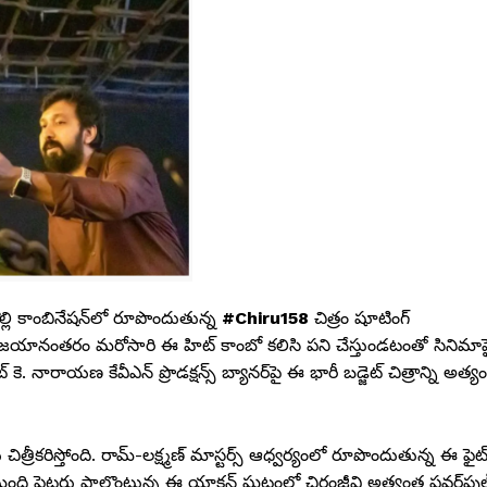
 కొల్లి కాంబినేషన్‌లో రూపొందుతున్న
#Chiru158
చిత్రం షూటింగ్
’ విజయానంతరం మరోసారి ఈ హిట్ కాంబో కలిసి పని చేస్తుండటంతో సినిమాప
. నారాయణ కేవీఎన్ ప్రొడక్షన్స్ బ్యానర్‌పై ఈ భారీ బడ్జెట్ చిత్రాన్ని అత్య
 చిత్రీకరిస్తోంది. రామ్-లక్ష్మణ్ మాస్టర్స్ ఆధ్వర్యంలో రూపొందుతున్న ఈ ఫైట
ది మంది ఫైటర్లు పాల్గొంటున్న ఈ యాక్షన్ ఘట్టంలో చిరంజీవి అత్యంత పవర్‌ఫుల