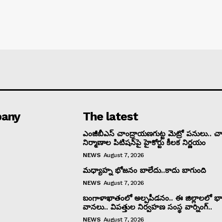
any
The latest
ఎంజీబీఎస్ చాంద్రాయణగుట్ట మెట్రో పనులు.. చార
నిర్మాణాల పిటిషన్‌పై హైకోర్టు కీలక నిర్ణయం
NEWS
August 7, 2026
మధ్యాహ్న భోజనం బాలేదు..కాదు బాగుంది
NEWS
August 7, 2026
బంగాళాఖాతంలో అల్పపీడనం.. ఈ జిల్లాలలో భా
వానలు.. విపత్తుల నిర్వహణ సంస్థ వార్నింగ్..
NEWS
August 7, 2026