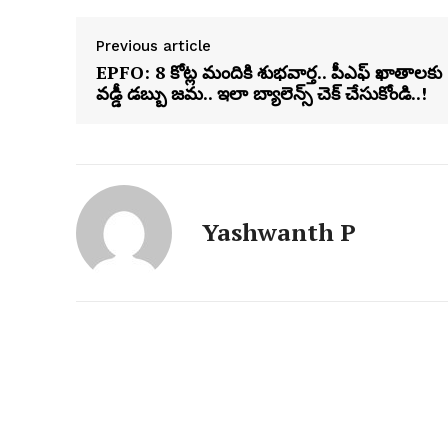
Previous article
EPFO: 8 కోట్ల మందికి శుభవార్త.. పీఎఫ్‌ ఖాతాలకు
వడ్డీ డబ్బు జమ.. ఇలా బ్యాలెన్స్‌ చెక్‌ చేసుకోండి..!
Yashwanth P