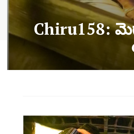
Chiru158: మెగా