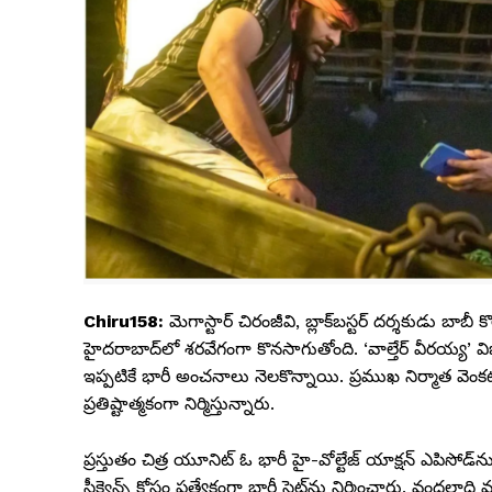
Chiru158:
మెగాస్టార్ చిరంజీవి, బ్లాక్‌బస్టర్ దర్శకుడు బాబీ
హైదరాబాద్‌లో శరవేగంగా కొనసాగుతోంది. ‘వాల్తేర్ వీరయ్య
ఇప్పటికే భారీ అంచనాలు నెలకొన్నాయి. ప్రముఖ నిర్మాత వెంకట్ కె
ప్రతిష్టాత్మకంగా నిర్మిస్తున్నారు.
ప్రస్తుతం చిత్ర యూనిట్ ఓ భారీ హై-వోల్టేజ్ యాక్షన్ ఎపిసోడ్‌ను
సీక్వెన్స్ కోసం ప్రత్యేకంగా భారీ సెట్‌ను నిర్మించారు. వందలా