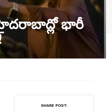
ైదరాబాద్లో భారీ
!
SHARE POST: