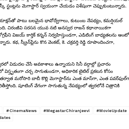
స్కీ స్టంట్లను మెగాస్టార్ స్వయంగా చేయడం విశేషంగా చెప్పుకుంటున్నారు.
ో యాక్షన్‌తో పాటు బలమైన భావోద్వేగాలు, కుటుంబ నేపథ్యం, కమర్షియల్
ించింది. చిరంజీవి సరసన యువ నటి అనస్వర రాజన్ కథానాయికగా
గ్రఫీని విజయ్ కార్తిక్ కన్నన్ నిర్వహిస్తుండగా, ఎడిటింగ్ బాధ్యతలను ఆంటో
నారు. కథ, స్క్రీన్‌ప్లేను కొన వెంకట్, కె. చక్రవర్తి రెడ్డి రూపొందించగా,
వరలో విడుదల చేసే అవకాశాలు ఉన్నాయని సినీ వర్గాల్లో ప్రచారం
 విస్తృతంగా చర్చ సాగుతుండగా, అధికారిక టైటిల్ ప్రకటన కోసం
తర్వాత మరోసారి బాబీ కొల్లి మెగాస్టార్‌ను ఎంత మాస్‌గా, ఎంత పవర్‌ఫుల్‌గ
తీస్తోంది. షూటింగ్ వేగంగా సాగుతున్న నేపథ్యంలో త్వరలోనే చిత్రానికి
#CinemaNews
#MegastarChiranjeevi
#MovieUpdate
dates