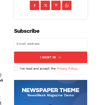
Subscribe
I WANT IN
I've read and accept the
Privacy Policy
.
ై
ంత
్
్