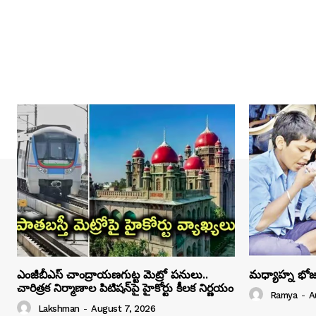
ఎంజీబీఎస్ చాంద్రాయణగుట్ట మెట్రో పనులు..
మధ్యాహ్న భోజ
చారిత్రక నిర్మాణాల పిటిషన్‌పై హైకోర్టు కీలక నిర్ణయం
Ramya
-
A
Lakshman
-
August 7, 2026