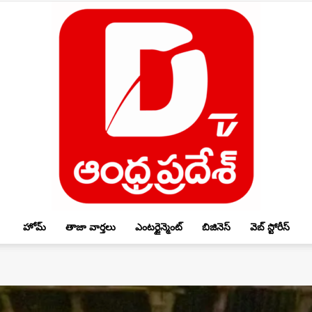
హోమ్
తాజా వార్తలు
ఎంటర్టైన్మెంట్
బిజినెస్
వెబ్ స్టోరీస్
DTV