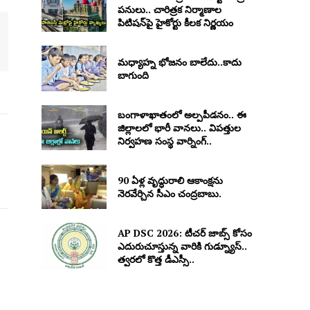
పనులు.. చారిత్రక నిర్మాణాల
పిటిషన్‌పై హైకోర్టు కీలక నిర్ణయం
మధ్యాహ్న భోజనం బాలేదు..కాదు
బాగుంది
బంగాళాఖాతంలో అల్పపీడనం.. ఈ
జిల్లాలలో భారీ వానలు.. విపత్తుల
నిర్వహణ సంస్థ వార్నింగ్..
90 ఏళ్ల వృద్ధురాలి ఆకాంక్షను
నెరవేర్చిన సీఎం చంద్రబాబు.
AP DSC 2026: టీచర్ జాబ్స్ కోసం
ఎదురుచూస్తున్న వారికి గుడ్న్యూస్..
త్వరలో కొత్త డీఎస్సీ..