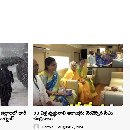
ిల్లాలలో భారీ
90 ఏళ్ల వృద్ధురాలి ఆకాంక్షను నెరవేర్చిన సీఎం
ర్నింగ్..
చంద్రబాబు.
Ramya
-
August 7, 2026