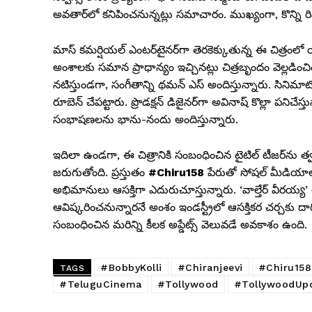
అవతార్‌లో కనిపించనున్నట్లు సమాచారం. ముఖ్యంగా, కొన్ని రి
మాస్ కమర్షియల్ ఎంటర్‌టైనర్‌గా తెరకెక్కుతున్న ఈ చిత్రంల
అంశాలకు సమాన ప్రాధాన్యం ఇచ్చినట్లు చిత్రబృందం వెల్లడ
నటిస్తుండగా, సంగీతాన్ని థమన్ ఎస్ అందిస్తున్నారు. సినిమాటో
రూబెన్ చేపట్టారు. ప్రొడక్షన్ డిజైనర్‌గా అవినాష్ కొల్లా పనిచేస్తున్
సంభాషణలను భాను-నందు అందిస్తున్నారు.
ఇదిలా ఉండగా, ఈ చిత్రానికి సంబంధించిన టైటిల్ టీజర్‌ను త్
జరుగుతోంది. ప్రస్తుతం
#Chiru158
పేరుతో సోషల్ మీడియాలో
అభిమానులు ఆసక్తిగా ఎదురుచూస్తున్నారు. ‘వాల్తేర్ వీరయ్య’ 
ఆవిష్కరించనున్నారనే అంశం ఇండస్ట్రీలో ఆసక్తికర చర్చకు దారి
సంబంధించిన మరిన్ని కీలక అప్డేట్స్ వెలువడే అవకాశం ఉంది.
#BobbyKolli
#Chiranjeevi
#Chiru158
TAGS
#TeluguCinema
#Tollywood
#TollywoodUp