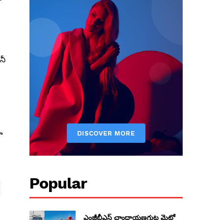
నీ
ా
Popular
ఎంజీబీఎస్ చాంద్రాయణగుట్ట మెట్రో